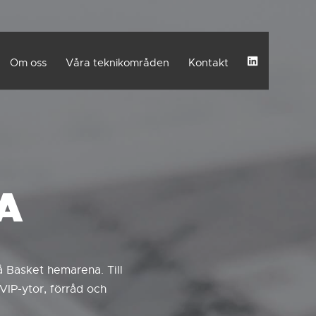
Om oss
Våra teknikområden
Kontakt
A
eå Basket hemarena. Till
IP-ytor, förråd och