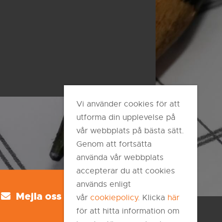
Vi använder cookies för att
utforma din upplevelse på
vår webbplats på bästa sätt.
Genom att fortsätta
använda vår webbplats
accepterar du att cookies
används enligt
Mejla oss
vår
cookiepolicy
. Klicka
här
för att hitta information om